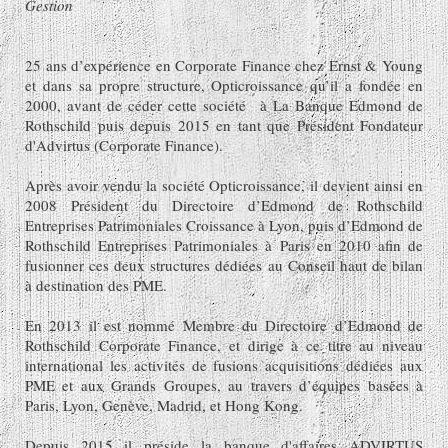
Gestion
25 ans d’expérience en Corporate Finance chez Ernst & Young
et dans sa propre structure, Opticroissance qu’il a fondée en
2000, avant de céder cette société à La Banque Edmond de
Rothschild puis depuis 2015 en tant que Président Fondateur
d'Advirtus (Corporate Finance).
Après avoir vendu la société Opticroissance, il devient ainsi en
2008 Président du Directoire d’Edmond de Rothschild
Entreprises Patrimoniales Croissance à Lyon, puis d’Edmond de
Rothschild Entreprises Patrimoniales à Paris en 2010 afin de
fusionner ces deux structures dédiées au Conseil haut de bilan
à destination des PME.
En 2013 il est nommé Membre du Directoire d’Edmond de
Rothschild Corporate Finance, et dirige à ce titre au niveau
international les activités de fusions acquisitions dédiées aux
PME et aux Grands Groupes, au travers d’équipes basées à
Paris, Lyon, Genève, Madrid, et Hong Kong.
Depuis 2015 il préside la banque d'affaires ADVIRTUS